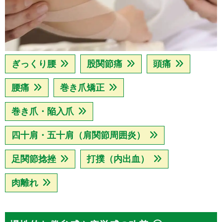
ぎっくり腰
股関節痛
頭痛
腰痛
巻き爪矯正
巻き爪・陥入爪
四十肩・五十肩（肩関節周囲炎）
足関節捻挫
打撲（内出血）
肉離れ