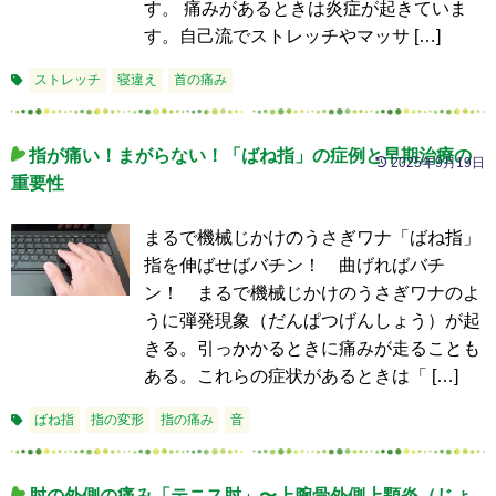
す。 痛みがあるときは炎症が起きていま
す。自己流でストレッチやマッサ […]
ストレッチ
寝違え
首の痛み
指が痛い！まがらない！「ばね指」の症例と早期治療の
2025年9月19日
重要性
まるで機械じかけのうさぎワナ「ばね指」
指を伸ばせばバチン！ 曲げればバチ
ン！ まるで機械じかけのうさぎワナのよ
うに弾発現象（だんぱつげんしょう）が起
きる。引っかかるときに痛みが走ることも
ある。これらの症状があるときは「 […]
ばね指
指の変形
指の痛み
音
肘の外側の痛み「テニス肘」〜上腕骨外側上顆炎（じょ