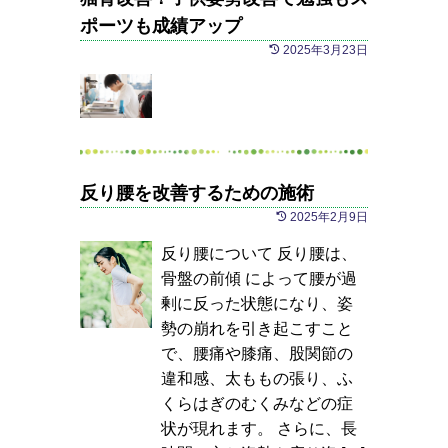
ポーツも成績アップ
2025年3月23日
反り腰を改善するための施術
2025年2月9日
反り腰について 反り腰は、
骨盤の前傾 によって腰が過
剰に反った状態になり、姿
勢の崩れを引き起こすこと
で、腰痛や膝痛、股関節の
違和感、太ももの張り、ふ
くらはぎのむくみなどの症
状が現れます。 さらに、長