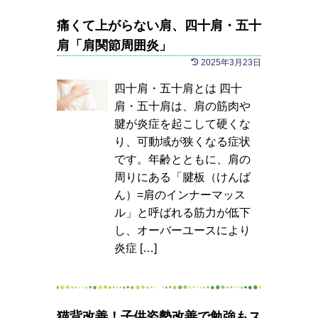
痛くて上がらない肩、四十肩・五十
肩「肩関節周囲炎」
2025年3月23日
四十肩・五十肩とは 四十
肩・五十肩は、肩の筋肉や
腱が炎症を起こして硬くな
り、可動域が狭くなる症状
です。年齢とともに、肩の
周りにある「腱板（けんば
ん）=肩のインナーマッス
ル」と呼ばれる筋力が低下
し、オーバーユースにより
炎症 […]
猫背改善！子供姿勢改善で勉強もス