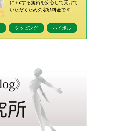
に＋αする施術を安心して受けて
いただくための定額料金です。
整
タッピング
ハイボル