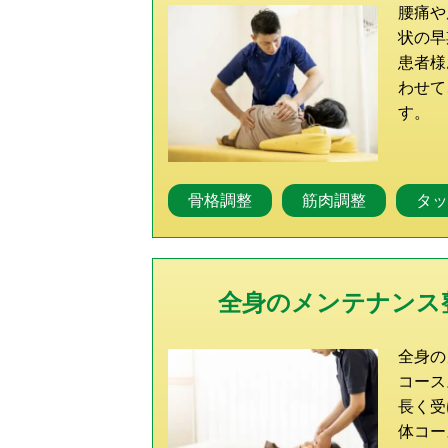
腰痛や
状の早
患者様
わせて
す。
骨格調整
筋肉調整
タッ
全身のメンテナンス
全身の
コース
長く受
体コー