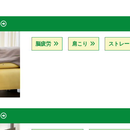
脳疲労
肩こり
ストレー