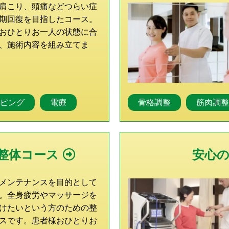
肩こり、頭痛などつらい症
期回復を目指したコース。
おひとりお一人の状態に合
、施術内容を組み立てま
ピング
電療
骨格調整
筋肉調
整体コース
安心
メンテナンスを目的として
。全身疲労やマッサージを
けたいという方のための整
スです。患者様おひとりお