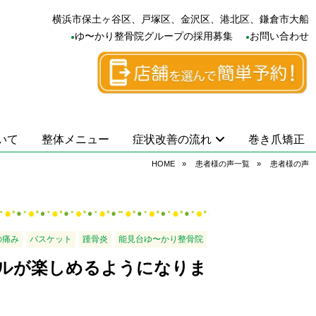
横浜市保土ヶ谷区、戸塚区、金沢区、港北区、鎌倉市大船
ゆ〜かり整骨院グループの採用募集
お問い合わせ
いて
整体メニュー
症状改善の流れ
巻き爪矯正
HOME
患者様の声一覧
患者様の声
の痛み
バスケット
踵骨炎
能見台ゆ〜かり整骨院
ルが楽しめるようになりま