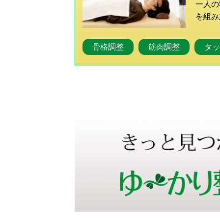
一人の
を組み
骨格調整
筋肉調整
タッ