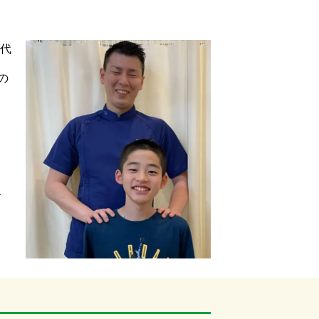
0代
の
、