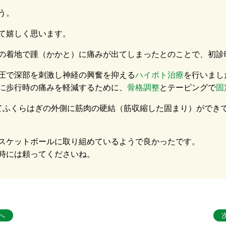
う。
て嬉しく思います。
の着地で踵（かかと）に痛みが出てしまったとのことで、初診
圧で深部を刺激し神経の興奮を抑える
ハイボト治療
を行いまし
に歩行時の痛みを軽減するために、
骨格調整
とテーピングで
固
てふくらはぎの外側に筋肉の硬結（筋収縮した固まり）ができ
スケットボールに取り組めているようで良かったです。
時には頼ってくださいね。
へ