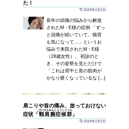
た！
2026年2月2日
長年の頭痛の悩みから解放
されたM・E様の症例 「ずっ
と頭痛が続いていて、猫背
も気になって…」というお
悩みで来院されたM・E様
（28歳女性）。 初診のと
き、その姿勢を見ただけで
「これは背中と首の筋肉が
かなり硬くなっているな […]
肩こりや首の痛み、放っておけない
けいけんわんしょうこうぐん
症状「
頸肩腕症候群
」
2026年2月2日