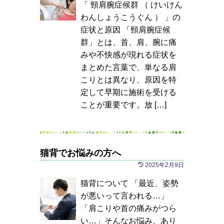
「 頸肩腕症候群 （ けいけん
わんしょうこうぐん ） 」の
症状と原因 「頸肩腕症候
群」とは、首、肩、腕に痛
みや不快感が現れる症状を
まとめた言葉で、単なる肩
こりとは異なり、原因を特
定して早期に施術を受ける
ことが重要です。放 […]
猫背でお悩みの方へ
2025年2月9日
猫背について 「最近、姿勢
が悪いって言われる…」
「肩こりや首の痛みがつら
い…」そんなお悩み、あり