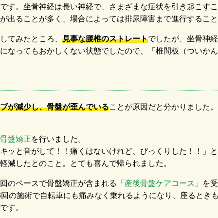
です。坐骨神経は長い神経で、さまざまな症状を引き起こすこ
が出ることが多く、場合によっては排尿障害まで進行すること
してみたところ、
見事な腰椎のストレート
でしたが、坐骨神経
になってもおかしくない状態でしたので、「椎間板（ついかん
ブが減少し、骨盤が歪んでいる
ことが原因だと分かりました。
骨盤矯正
を行いました。
キッと音がして！！痛くはないけれど、びっくりした！！」と
%軽減したとのこと。とても喜んで帰られました。
回のペースで骨盤矯正が含まれる
「産後骨盤ケアコース」
を受
3回の施術で自転車にも痛みなく乗れるようになり、座るとき
です。